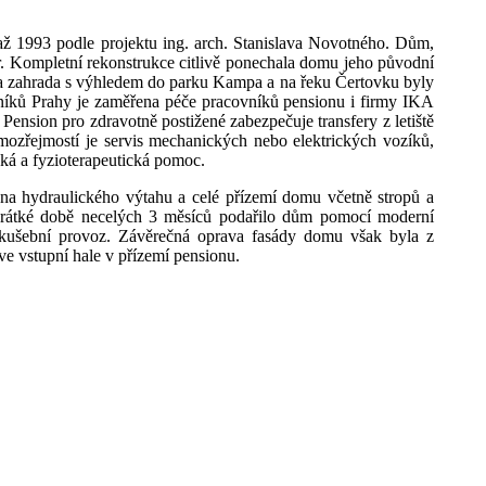
až 1993 podle projektu ing. arch. Stanislava Novotného. Dům,
ěr. Kompletní rekonstrukce citlivě ponechala domu jeho původní
um a zahrada s výhledem do parku Kampa a na řeku Čertovku byly
ěvníků Prahy je zaměřena péče pracovníků pensionu i firmy IKA
Pension pro zdravotně postižené zabezpečuje transfery z letiště
mozřejmostí je servis mechanických nebo elektrických vozíků,
ká a fyzioterapeutická pomoc.
na hydraulického výtahu a celé přízemí domu včetně stropů a
ě krátké době necelých 3 měsíců podařilo dům pomocí moderní
n zkušební provoz. Závěrečná oprava fasády domu však byla z
e vstupní hale v přízemí pensionu.