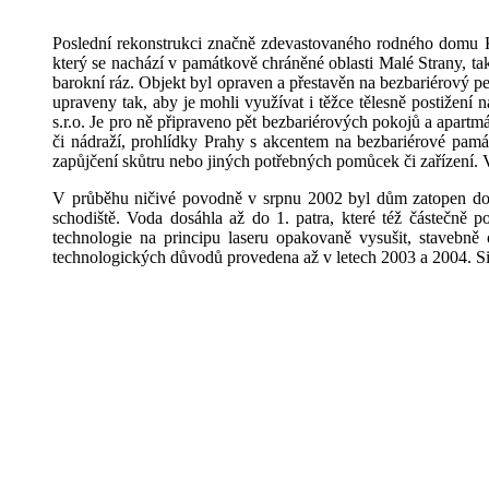
Poslední rekonstrukci značně zdevastovaného rodného domu Ki
který se nachází v památkově chráněné oblasti Malé Strany, ta
barokní ráz. Objekt byl opraven a přestavěn na bezbariérový p
upraveny tak, aby je mohli využívat i těžce tělesně postižen
s.r.o. Je pro ně připraveno pět bezbariérových pokojů a apartm
či nádraží, prohlídky Prahy s akcentem na bezbariérové pamá
zapůjčení skůtru nebo jiných potřebných pomůcek či zařízení. 
V průběhu ničivé povodně v srpnu 2002 byl dům zatopen do v
schodiště. Voda dosáhla až do 1. patra, které též částečně
technologie na principu laseru opakovaně vysušit, stavebně
technologických důvodů provedena až v letech 2003 a 2004. Sit