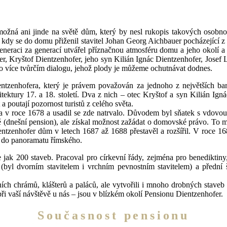
možná ani jinde na světě dům, který by nesl rukopis takových osobnos
, kdy se do domu přiženil stavitel Johan Georg Aichbauer pocházející 
generaci za generací utvářel příznačnou atmosféru domu a jeho okolí a l
bauer, Kryštof Dientzenhofer, jeho syn Kilián Ignác Dientzenhofer, Josef 
 to více tvůrčím dialogu, jehož plody je můžeme ochutnávat dodnes.
zenhofera, který je právem považován za jednoho z největších baro
itektury 17. a 18. století. Dva z nich – otec Kryštof a syn Kilián Igná
poutají pozornost turistů z celého světa.
a v roce 1678 a usadil se zde natrvalo. Důvodem byl sňatek s vdovo
(dnešní pension), ale získal možnost zažádat o domovské právo. To m
zenhofer dům v letech 1687 až 1688 přestavěl a rozšířil. V roce 168
o do panoramatu římského.
 jak 200 staveb. Pracoval pro církevní řády, zejména pro benediktiny,
ce (byl dvorním stavitelem i vrchním pevnostním stavitelem) a přední 
ch chrámů, klášterů a paláců, ale vytvořili i mnoho drobných staveb 
 při vaší návštěvě u nás – jsou v blízkém okolí Pensionu Dientzenhofer.
Současnost pensionu