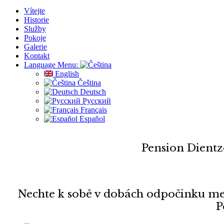
Vítejte
Historie
Služby
Pokoje
Galerie
Kontakt
Language Menu:
English
Čeština
Deutsch
Русский
Français
Español
Pension Dientz
Nechte k sobě v dobách odpočinku me
P