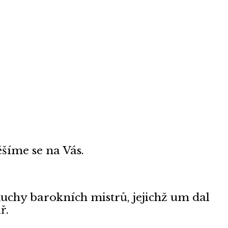
šíme se na Vás.
chy barokních mistrů, jejichž um dal
ř.