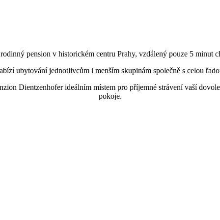
 rodinný pension v historickém centru Prahy, vzdálený pouze 5 minut 
nabízí ubytování jednotlivcům i menším skupinám společně s celou řad
enzion Dientzenhofer ideálním místem pro příjemné strávení vaší dovol
pokoje.