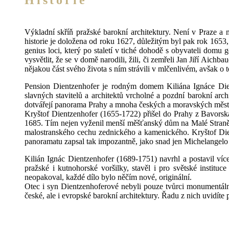
Výkladní skříň pražské barokní architektury. Není v Praze a 
historie je doložena od roku 1627, důležitým byl pak rok 1653
genius loci, který po staletí v tiché dohodě s obyvateli domu 
vysvětlit, že se v domě narodili, žili, či zemřeli Jan Jiří Aich
nějakou část svého života s ním strávili v mlčenlivém, avšak o
Pension Dientzenhofer je rodným domem Kiliána Ignáce Dient
slavných stavitelů a architektů vrcholné a pozdní barokní arch
dotvářejí panorama Prahy a mnoha českých a moravských měst a 
Kryštof Dientzenhofer (1655-1722) přišel do Prahy z Bavorsk
1685. Tím nejen vyženil menší měšťanský dům na Malé Straně 
malostranského cechu zednického a kamenického. Kryštof Dient
panoramatu zapsal tak impozantně, jako snad jen Michelangel
Kilián Ignác Dientzenhofer (1689-1751) navrhl a postavil více
pražské i kutnohorské voršilky, stavěl i pro světské institu
neopakoval, každé dílo bylo něčím nové, originální.
Otec i syn Dientzenhoferové nebyli pouze tvůrci monumentální
české, ale i evropské barokní architektury. Řadu z nich uvidíte