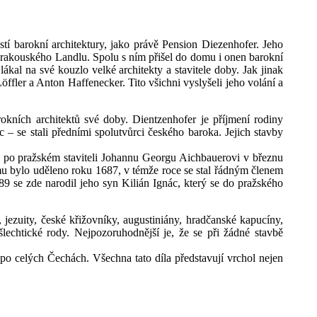
tí barokní architektury, jako právě Pension Diezenhofer. Jeho
z rakouského Landlu. Spolu s ním přišel do domu i onen barokní
ákal na své kouzlo velké architekty a stavitele doby. Jak jinak
Löffler a Anton Haffenecker. Tito všichni vyslyšeli jeho volání a
kních architektů své doby. Dientzenhofer je příjmení rodiny
c – se stali předními spolutvůrci českého baroka. Jejich stavby
u po pražském staviteli Johannu Georgu Aichbauerovi v březnu
u bylo uděleno roku 1687, v témže roce se stal řádným členem
9 se zde narodil jeho syn Kilián Ignác, který se do pražského
 jezuity, české křižovníky, augustiniány, hradčanské kapucíny,
šlechtické rody. Nejpozoruhodnější je, že se při žádné stavbě
po celých Čechách. Všechna tato díla představují vrchol nejen