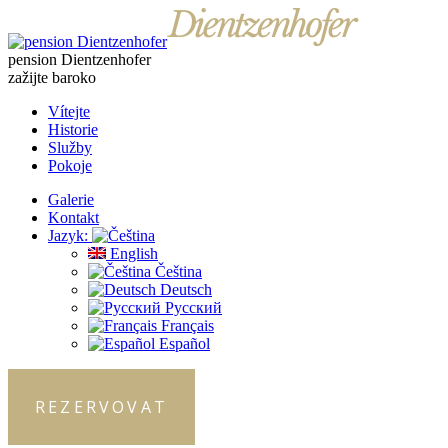
pension Dientzenhofer
zažijte baroko
Vítejte
Historie
Služby
Pokoje
Galerie
Kontakt
Jazyk:
English
Čeština
Deutsch
Русский
Français
Español
REZERVOVAT