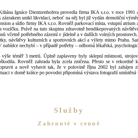
liána Ignáce Dientzenhofera provedla firma IKA s.r.o. v roce 1991 
k zázrakem unikl likvidaci, neboť na něj byl již vydán demoliční vým
ension a sídlo firmy IKA s.r.o. Rovněž parkovací místa, vstupní atri
í na vozíčku. Právě na tuto skupinu zdravotně hendikepovaných návšt
ánů včetně potřebného zázemí v jídelně a v dalších volných prostorech. 
tky, návštěvy kulturních a sportovních akcí a výlety mimo Prahu. Sa
V nabídce nechybí – v případě potřeby – odborná lékařská, psychologic
ýše téměř 3 metrů. Úplně zaplaveny byly sklepní místnosti, strojov
 poškodila. Rovněž zahrada byla zcela zničena. Přesto se v rekordn
 opravit a nově vybavit tak, že v polovině října 2002 byl zaháje
uaci v domě krátce po povodni připomíná výstava fotografií umístěná v
Služby
Zahrnuté v cenně